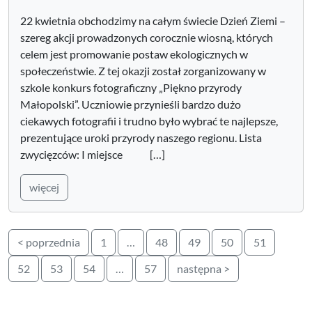
22 kwietnia obchodzimy na całym świecie Dzień Ziemi –
szereg akcji prowadzonych corocznie wiosną, których
celem jest promowanie postaw ekologicznych w
społeczeństwie. Z tej okazji został zorganizowany w
szkole konkurs fotograficzny „Piękno przyrody
Małopolski”. Uczniowie przynieśli bardzo dużo
ciekawych fotografii i trudno było wybrać te najlepsze,
prezentujące uroki przyrody naszego regionu. Lista
zwycięzców: I miejsce […]
więcej
Stronicowanie
< poprzednia
1
…
48
49
50
51
wpisów
52
53
54
…
57
następna >