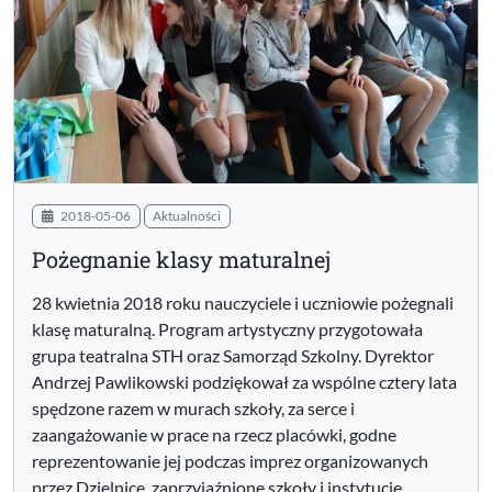
2018-05-06
Aktualności
Pożegnanie klasy maturalnej
28 kwietnia 2018 roku nauczyciele i uczniowie pożegnali
klasę maturalną. Program artystyczny przygotowała
grupa teatralna STH oraz Samorząd Szkolny. Dyrektor
Andrzej Pawlikowski podziękował za wspólne cztery lata
spędzone razem w murach szkoły, za serce i
zaangażowanie w prace na rzecz placówki, godne
reprezentowanie jej podczas imprez organizowanych
przez Dzielnicę, zaprzyjaźnione szkoły i instytucje.