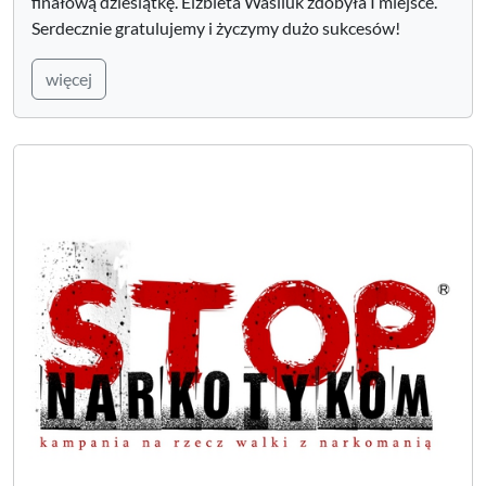
finałową dziesiątkę. Elżbieta Wasiluk zdobyła I miejsce.
Serdecznie gratulujemy i życzymy dużo sukcesów!
więcej