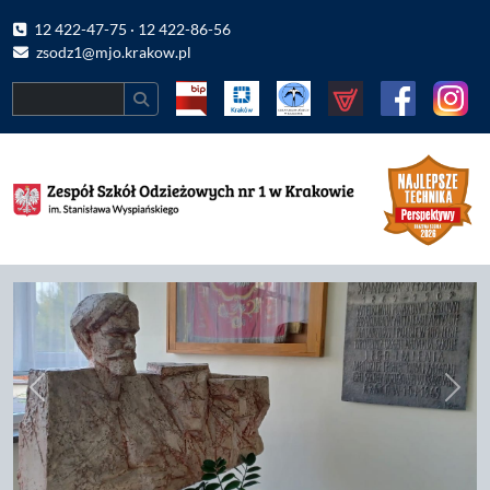
12 422-47-75 · 12 422-86-56
zsodz1@mjo.krakow.pl
Search
Previous
Nast