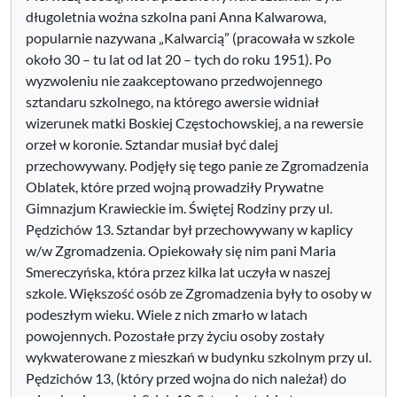
długoletnia woźna szkolna pani Anna Kalwarowa,
popularnie nazywana „Kalwarcią” (pracowała w szkole
około 30 – tu lat od lat 20 – tych do roku 1951). Po
wyzwoleniu nie zaakceptowano przedwojennego
sztandaru szkolnego, na którego awersie widniał
wizerunek matki Boskiej Częstochowskiej, a na rewersie
orzeł w koronie. Sztandar musiał być dalej
przechowywany. Podjęły się tego panie ze Zgromadzenia
Oblatek, które przed wojną prowadziły Prywatne
Gimnazjum Krawieckie im. Świętej Rodziny przy ul.
Pędzichów 13. Sztandar był przechowywany w kaplicy
w/w Zgromadzenia. Opiekowały się nim pani Maria
Smereczyńska, która przez kilka lat uczyła w naszej
szkole. Większość osób ze Zgromadzenia były to osoby w
podeszłym wieku. Wiele z nich zmarło w latach
powojennych. Pozostałe przy życiu osoby zostały
wykwaterowane z mieszkań w budynku szkolnym przy ul.
Pędzichów 13, (który przed wojna do nich należał) do