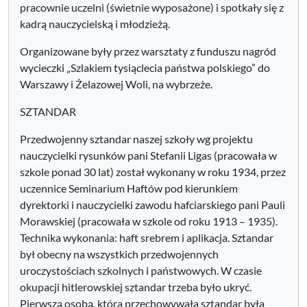
pracownie uczelni (świetnie wyposażone) i spotkały się z
kadrą nauczycielską i młodzieżą.
Organizowane były przez warsztaty z funduszu nagród
wycieczki „Szlakiem tysiąclecia państwa polskiego” do
Warszawy i Żelazowej Woli, na wybrzeże.
SZTANDAR
Przedwojenny sztandar naszej szkoły wg projektu
nauczycielki rysunków pani Stefanii Ligas (pracowała w
szkole ponad 30 lat) został wykonany w roku 1934, przez
uczennice Seminarium Haftów pod kierunkiem
dyrektorki i nauczycielki zawodu hafciarskiego pani Pauli
Morawskiej (pracowała w szkole od roku 1913 – 1935).
Technika wykonania: haft srebrem i aplikacja. Sztandar
był obecny na wszystkich przedwojennych
uroczystościach szkolnych i państwowych. W czasie
okupacji hitlerowskiej sztandar trzeba było ukryć.
Pierwszą osobą, która przechowywała sztandar była