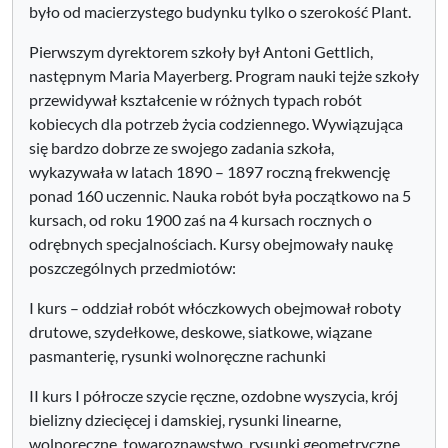
było od macierzystego budynku tylko o szerokość Plant.
Pierwszym dyrektorem szkoły był Antoni Gettlich,
następnym Maria Mayerberg. Program nauki tejże szkoły
przewidywał kształcenie w różnych typach robót
kobiecych dla potrzeb życia codziennego. Wywiązująca
się bardzo dobrze ze swojego zadania szkoła,
wykazywała w latach 1890 – 1897 roczną frekwencję
ponad 160 uczennic. Nauka robót była początkowo na 5
kursach, od roku 1900 zaś na 4 kursach rocznych o
odrębnych specjalnościach. Kursy obejmowały naukę
poszczególnych przedmiotów:
I kurs – oddział robót włóczkowych obejmował roboty
drutowe, szydełkowe, deskowe, siatkowe, wiązane
pasmanterię, rysunki wolnoręczne rachunki
II kurs I półrocze szycie ręczne, ozdobne wyszycia, krój
bielizny dziecięcej i damskiej, rysunki linearne,
wolnoręczne, towaroznawstwo, rysunki geometryczne,