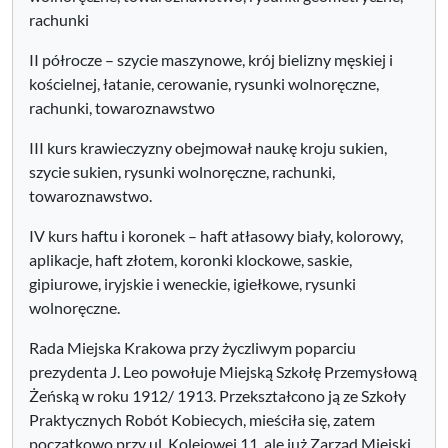
rachunki
II półrocze – szycie maszynowe, krój bielizny męskiej i
kościelnej, łatanie, cerowanie, rysunki wolnoręczne,
rachunki, towaroznawstwo
III kurs krawieczyzny obejmował naukę kroju sukien,
szycie sukien, rysunki wolnoręczne, rachunki,
towaroznawstwo.
IV kurs haftu i koronek – haft atłasowy biały, kolorowy,
aplikacje, haft złotem, koronki klockowe, saskie,
gipiurowe, iryjskie i weneckie, igiełkowe, rysunki
wolnoręczne.
Rada Miejska Krakowa przy życzliwym poparciu
prezydenta J. Leo powołuje Miejską Szkołę Przemysłową
Żeńską w roku 1912/ 1913. Przekształcono ją ze Szkoły
Praktycznych Robót Kobiecych, mieściła się, zatem
początkowo przy ul. Kolejowej 11, ale już Zarząd Miejski