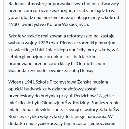
Radosna atmosferę odpoczynku i wytchnienia stwarzały
uczennicom coroczne wakacyjne, urządzane bądź to w
górach, bądź nad morzem przez działające przy szkole od
1930 Towarzystwo Kolonii Wakacyjnych.
Szkołę w trakcie realizowania reformy szkolnej zastaje
wybuch wojny 1939 roku. Pierwsze roczniki gimnazjum
krawieckiego i bieliźniarskiego opuściły mury szkoły, w 4-
letnim gimnazjum koronkarsko – hafciarskim
promowano uczennice do klasy II, 3 letnie Liceum
Gospodarcze miało również za sobą I klasę.
Wiosną 1941 Szkoła Przemysłowa Żeńska musiała
opuścić budynek, cały dział odzieżowy został
przeniesiony do budynku przy ul. Pędzichów 13, gdzie
mieściło się byłe Gimnazjum Św. Rodziny. Pomieszczenie
miało jednak niewidoczne za zewnątrz walory. Szkoła Św.
Rodziny szybko włączyła się do tajnego nauczania. W
dodatku nauczyciele uczący tajnie zostali jednocześnie