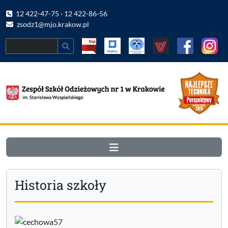
12 422-47-75 · 12 422-86-56
zsodz1@mjo.krakow.pl
Search
Historia szkoły