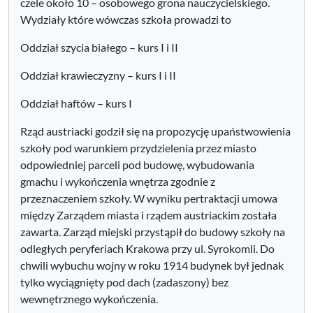
czele około 10 – osobowego grona nauczycielskiego.
Wydziały które wówczas szkoła prowadzi to
Oddział szycia białego – kurs I i II
Oddział krawieczyzny – kurs I i II
Oddział haftów – kurs I
Rząd austriacki godził się na propozycję upaństwowienia
szkoły pod warunkiem przydzielenia przez miasto
odpowiedniej parceli pod budowę, wybudowania
gmachu i wykończenia wnętrza zgodnie z
przeznaczeniem szkoły. W wyniku pertraktacji umowa
między Zarządem miasta i rządem austriackim została
zawarta. Zarząd miejski przystąpił do budowy szkoły na
odległych peryferiach Krakowa przy ul. Syrokomli. Do
chwili wybuchu wojny w roku 1914 budynek był jednak
tylko wyciągnięty pod dach (zadaszony) bez
wewnętrznego wykończenia.