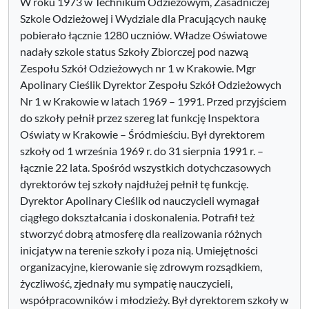
W roku 1973 w Technikum Odzieżowym, Zasadniczej
Szkole Odzieżowej i Wydziale dla Pracujących naukę
pobierało łącznie 1280 uczniów. Władze Oświatowe
nadały szkole status Szkoły Zbiorczej pod nazwą
Zespołu Szkół Odzieżowych nr 1 w Krakowie. Mgr
Apolinary Cieślik Dyrektor Zespołu Szkół Odzieżowych
Nr 1 w Krakowie w latach 1969 – 1991. Przed przyjściem
do szkoły pełnił przez szereg lat funkcję Inspektora
Oświaty w Krakowie – Śródmieściu. Był dyrektorem
szkoły od 1 września 1969 r. do 31 sierpnia 1991 r. –
łącznie 22 lata. Spośród wszystkich dotychczasowych
dyrektorów tej szkoły najdłużej pełnił tę funkcję.
Dyrektor Apolinary Cieślik od nauczycieli wymagał
ciągłego dokształcania i doskonalenia. Potrafił też
stworzyć dobrą atmosferę dla realizowania różnych
inicjatyw na terenie szkoły i poza nią. Umiejętności
organizacyjne, kierowanie się zdrowym rozsądkiem,
życzliwość, zjednały mu sympatię nauczycieli,
współpracowników i młodzieży. Był dyrektorem szkoły w