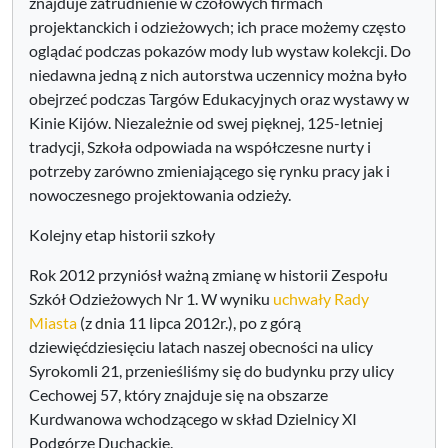
znajduje zatrudnienie w czołowych firmach
projektanckich i odzieżowych; ich prace możemy często
oglądać podczas pokazów mody lub wystaw kolekcji. Do
niedawna jedną z nich autorstwa uczennicy można było
obejrzeć podczas Targów Edukacyjnych oraz wystawy w
Kinie Kijów. Niezależnie od swej pięknej, 125-letniej
tradycji, Szkoła odpowiada na współczesne nurty i
potrzeby zarówno zmieniającego się rynku pracy jak i
nowoczesnego projektowania odzieży.
Kolejny etap historii szkoły
Rok 2012 przyniósł ważną zmianę w historii Zespołu
Szkół Odzieżowych Nr 1. W wyniku
uchwały Rady
Miasta
(z dnia 11 lipca 2012r.), po z górą
dziewięćdziesięciu latach naszej obecności na ulicy
Syrokomli 21, przenieśliśmy się do budynku przy ulicy
Cechowej 57, który znajduje się na obszarze
Kurdwanowa wchodzącego w skład Dzielnicy XI
Podgórze Duchackie.