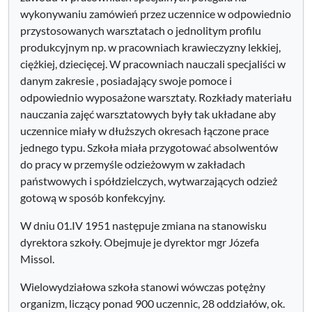
wykonywaniu zamówień przez uczennice w odpowiednio
przystosowanych warsztatach o jednolitym profilu
produkcyjnym np. w pracowniach krawieczyzny lekkiej,
ciężkiej, dziecięcej. W pracowniach nauczali specjaliści w
danym zakresie , posiadający swoje pomoce i
odpowiednio wyposażone warsztaty. Rozkłady materiału
nauczania zajęć warsztatowych były tak układane aby
uczennice miały w dłuższych okresach łączone prace
jednego typu. Szkoła miała przygotować absolwentów
do pracy w przemyśle odzieżowym w zakładach
państwowych i spółdzielczych, wytwarzających odzież
gotową w sposób konfekcyjny.
W dniu 01.IV 1951 następuje zmiana na stanowisku
dyrektora szkoły. Obejmuje je dyrektor mgr Józefa
Missol.
Wielowydziałowa szkoła stanowi wówczas potężny
organizm, liczący ponad 900 uczennic, 28 oddziałów, ok.