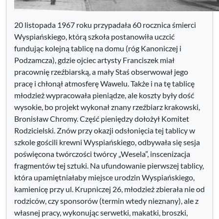
20 listopada 1967 roku przypadała 60 rocznica śmierci
Wyspiańskiego, którą szkoła postanowiła uczcić
fundując kolejną tablicę na domu (róg Kanoniczej i
Podzamcza), gdzie ojciec artysty Franciszek miał
pracownię rzeźbiarską, a mały Staś obserwował jego
pracę i chłonął atmosferę Wawelu. Także i na tę tablicę
młodzież wypracowała pieniądze, ale koszty były dość
wysokie, bo projekt wykonał znany rzeźbiarz krakowski,
Bronisław Chromy. Część pieniędzy dołożył Komitet
Rodzicielski. Znów przy okazji odsłonięcia tej tablicy w
szkole gościli krewni Wyspiańskiego, odbywała się sesja
poświęcona twórczości twórcy „Wesela”, inscenizacja
fragmentów tej sztuki. Na ufundowanie pierwszej tablicy,
która upamiętniałaby miejsce urodzin Wyspiańskiego,
kamienicę przy ul. Krupniczej 26, młodzież zbierała nie od
rodziców, czy sponsorów (termin wtedy nieznany), ale z
własnej pracy, wykonując serwetki, makatki, broszki,