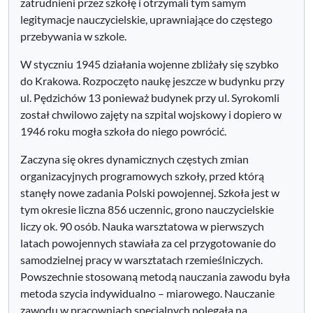
zatrudnieni przez szkołę i otrzymali tym samym
legitymacje nauczycielskie, uprawniające do częstego
przebywania w szkole.
W styczniu 1945 działania wojenne zbliżały się szybko
do Krakowa. Rozpoczęto naukę jeszcze w budynku przy
ul. Pędzichów 13 ponieważ budynek przy ul. Syrokomli
został chwilowo zajęty na szpital wojskowy i dopiero w
1946 roku mogła szkoła do niego powrócić.
Zaczyna się okres dynamicznych częstych zmian
organizacyjnych programowych szkoły, przed którą
stanęły nowe zadania Polski powojennej. Szkoła jest w
tym okresie liczna 856 uczennic, grono nauczycielskie
liczy ok. 90 osób. Nauka warsztatowa w pierwszych
latach powojennych stawiała za cel przygotowanie do
samodzielnej pracy w warsztatach rzemieślniczych.
Powszechnie stosowaną metodą nauczania zawodu była
metoda szycia indywidualno – miarowego. Nauczanie
zawodu w pracowniach specjalnych polegała na