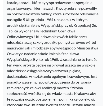
korale, obrazki, które były sprzedawane na specjalnie
organizowanych kiermaszach. Kwoty zebrane pozwoliły
na pokrycie kosztów tablicy, której uroczyste odsłonięcie
nastąpiło 5 XII grudniu 1964 r. na domu, w którym
urodził się Stanisław Wyspiański. przy ul. Krupniczej 26.
Tablica wykonana w Technikum Górnictwa
Odkrywkowego. Ufundowanie dwóch tablic przez
młodzież naszej szkoły zrodziło pomysł zarówno wśród
nauczycieli jak i młodzieży aby wystąpić do Ministerstwa
Oświaty o nadanie szkole imienia Stanisława
Wyspiańskiego. Był to rok 1968. Uzasadniano to tym, że
ten wielki artysta będzie inspirował uczącą się w szkole
młodzież do osiągania wyżyn artyzmu, piękna,
doskonałości w kształceniu ogólnym i zawodowym. Jest
ponadto wzorem pracowitości, dążenia do osiągania
zamierzonych celów i realizacji marzeń. Szkolna
społeczność zwróciła się do władz miasta Krakowa, aby
tę rocznicę uczcić postawieniem pomnika człowiekowi,
który całe swe 38 letnie życie tu spędził, uczynił miasto