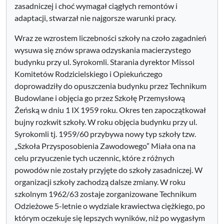
zasadniczej i choć wymagał ciągłych remontów i
adaptacji, stwarzał nie najgorsze warunki pracy.
Wraz ze wzrostem liczebności szkoły na czoło zagadnień
wysuwa się znów sprawa odzyskania macierzystego
budynku przy ul. Syrokomli. Starania dyrektor Missol
Komitetów Rodzicielskiego i Opiekuńczego
doprowadziły do opuszczenia budynku przez Technikum
Budowlane i objęcia go przez Szkołę Przemysłową
Żeńską w dniu 1 IX 1959 roku. Okres ten zapoczątkował
bujny rozkwit szkoły. W roku objęcia budynku przy ul.
Syrokomli tj. 1959/60 przybywa nowy typ szkoły tzw.
„Szkoła Przysposobienia Zawodowego” Miała ona na
celu przyuczenie tych uczennic, które z różnych
powodów nie zostały przyjęte do szkoły zasadniczej. W
organizacji szkoły zachodzą dalsze zmiany. W roku
szkolnym 1962/63 zostaje zorganizowane Technikum
Odzieżowe 5-letnie o wydziale krawiectwa ciężkiego, po
którym oczekuje się lepszych wyników, niż po wygasłym