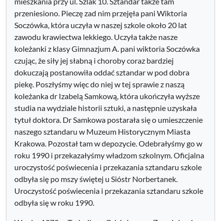
mieszkania przy ul. Szlak 10. Sztandar także tam
przeniesiono. Pieczę zad nim przejęła pani Wiktoria
Soczówka, która uczyła w naszej szkole około 20 lat
zawodu krawiectwa lekkiego. Uczyła także nasze
koleżanki z klasy Gimnazjum A. pani wiktoria Soczówka
czując, że siły jej słabną i choroby coraz bardziej
dokuczają postanowiła oddać sztandar w pod dobra
piekę. Poszłyśmy więc do niej w tej sprawie z naszą
koleżanka dr Izabelą Samkową, która ukończyła wyższe
studia na wydziale historii sztuki, a następnie uzyskała
tytuł doktora. Dr Samkowa postarała się o umieszczenie
naszego sztandaru w Muzeum Historycznym Miasta
Krakowa. Pozostał tam w depozycie. Odebrałyśmy go w
roku 1990 i przekazałyśmy władzom szkolnym. Oficjalna
uroczystość poświecenia i przekazania sztandaru szkole
odbyła się po mszy świętej u Sióstr Norbertanek.
Uroczystość poświecenia i przekazania sztandaru szkole
odbyła się w roku 1990.