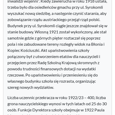
inwalidzi wojenni”. Kiedy zawierucha w roku 1918 ustała,
trzeba było dla osiedleńców gmachu przy ul. Syrokomli
wyszukać nową siedzibę, a następnie czynić starania, aby
zobowiązanie rządu austriackiego przejął rząd polski.
Budynek przy ul. Syrokomli ciągle jeszcze znajdował się w
stanie budowy. Wiosną 1921 został wykończony, ale stał
samotnie gdzie z górnych pięter roztaczał się poprzez
pola i nie zabudowane tereny rozległy widok na Błonia i
Kopiec Kościuszki. Akt upaństwowienia szkoły
połączony był z utworzeniem etatów dla nauczycieli i
przejęciem przez Radę Szkolną Krajową skromnych z
powodu trudności finansowych dotacji na wydatki
rzeczowe. Po upaństwowieniu i przeniesieniu się do
własnego budynku szkoła się rozrasta, organizując
szereg nowych wydziałów.
Liczba uczennic przekracza w roku 1922/23 – 400, liczba
grona nauczycielskiego wynosi w tych latach od 25 do 30
osób. Funkcje Dyrektora szkoły obejmuje w 1922 Paula