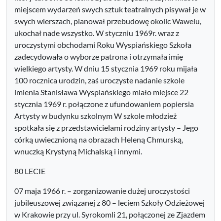
miejscem wydarzeń swych sztuk teatralnych pisywał je w
swych wierszach, planował przebudowę okolic Wawelu,
ukochał nade wszystko. W styczniu 1969r. wraz z
uroczystymi obchodami Roku Wyspiańskiego Szkoła
zadecydowała o wyborze patrona i otrzymała imię
wielkiego artysty. W dniu 15 stycznia 1969 roku mijała
100 rocznica urodzin, zaś uroczyste nadanie szkole
imienia Stanisława Wyspiańskiego miało miejsce 22
stycznia 1969 r. połączone z ufundowaniem popiersia
Artysty w budynku szkolnym W szkole młodzież
spotkała się z przedstawicielami rodziny artysty – Jego
córką uwiecznioną na obrazach Heleną Chmurską,
wnuczką Krystyną Michalską i innymi.
80 LECIE
07 maja 1966 r. – zorganizowanie dużej uroczystości
jubileuszowej związanej z 80 – leciem Szkoły Odzieżowej
w Krakowie przy ul. Syrokomli 21, połączonej ze Zjazdem