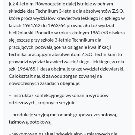
już 4-letnim. Równocześnie dalej istnieje w pełnym
składzie klas Technikum 3-letnie dla absolwentów Z.S.O,
które prócz wydziałów krawiectwa lekkiego i ciężkiego w
latach 1961/62 do 1963/64 prowadziło też wydział
bieliźniarski. Ponadto w roku szkolnym 1962/63 otwiera
się jeszcze przy szkole 3-letnie Technikum dla
pracujących, pozwalające na osiąganie kwalifikacji
technika pracującym absolwentom Z.S.O. Technikum to
prowadzi wydział krawiectwa ciężkiego i lekkiego, w roku
szk. 1964/65. I klasa obejmuje także wydział dziewiarski.
Całokształt nauki zawodu zorganizowanej na
nowoczesnych zasadach obejmuje:
– instruktaż konfekcyjnego wykonania wyrobów
odzieżowych, krojonych seryjnie
– produkcję seryjną metodami: grupowo-zespołową,
taśmową, potokową
– wykonywanie usług indywidualno – miarowych dla