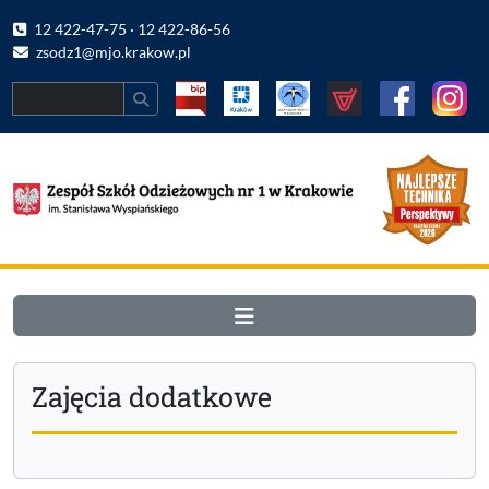
12 422-47-75 · 12 422-86-56
zsodz1@mjo.krakow.pl
Search
Zajęcia dodatkowe