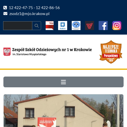
12 422-47-75 · 12 422-86-56
zsodz1@mjo.krakow.pl
Search