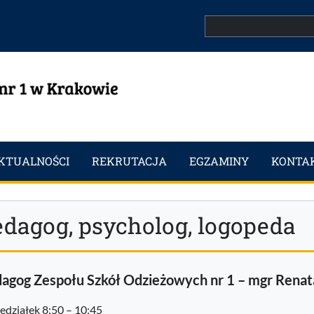
Search
KTUALNOŚCI
REKRUTACJA
EGZAMINY
KONTA
edagog, psycholog, logopeda
agog Zespołu Szkół Odzieżowych nr 1 – mgr Renata
edziałek 8:50 – 10:45