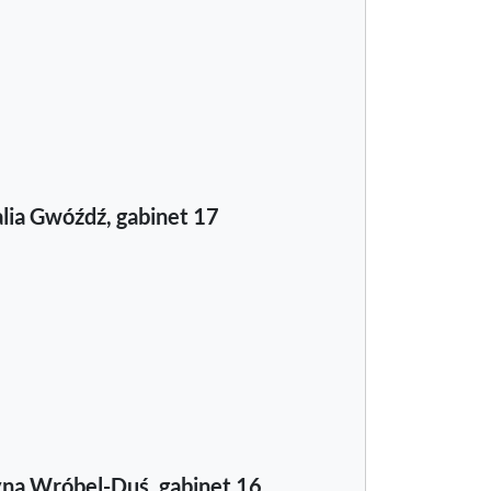
lia Gwóźdź, gabinet 17
yna Wróbel-Duś, gabinet 16