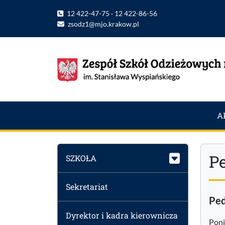
12 422-47-75 · 12 422-86-56
zsodz1@mjo.krakow.pl
A
P
SZKOŁA
Sekretariat
Ped
Dyrektor i kadra kierownicza
Poni