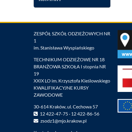
ZESPÓŁ SZKÓŁ ODZIEŻOWYCH NR
1
im. Stanisława Wyspiańskiego
TECHNIKUM ODZIEŻOWE NR 18
BRANŻOWA SZKOŁA I stopnia NR
19
XXIX LO im. Krzysztofa Kieślowskiego
KWALIFIKACYJNE KURSY
ZAWODOWE
30-614 Kraków, ul. Cechowa 57
12 422-47-75 · 12 422-86-56
zsodz1@mjo.krakow.pl