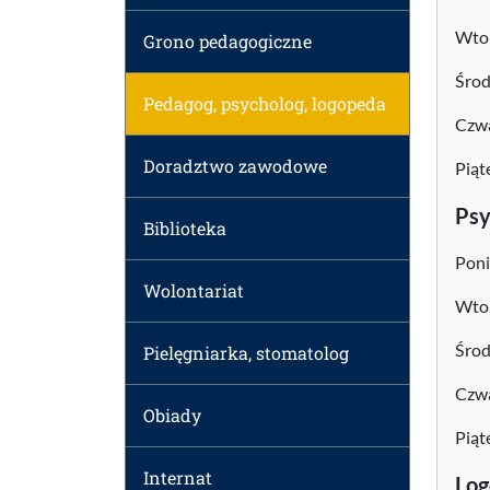
Wto
Grono pedagogiczne
Środ
Pedagog, psycholog, logopeda
Czwa
Doradztwo zawodowe
Piąt
Psy
Biblioteka
Poni
Wolontariat
Wtor
Śro
Pielęgniarka, stomatolog
Czwa
Obiady
Piąt
Internat
Log