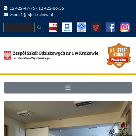
12 422-47-75 · 12 422-86-56
zsodz1@mjo.krakow.pl
Search