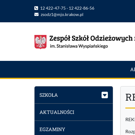
12 422-47-75 · 12 422-86-56
zsodz1@mjo.krakow.pl
A
R
SZKOŁA
AKTUALNOŚCI
REK
EGZAMINY
Rozp