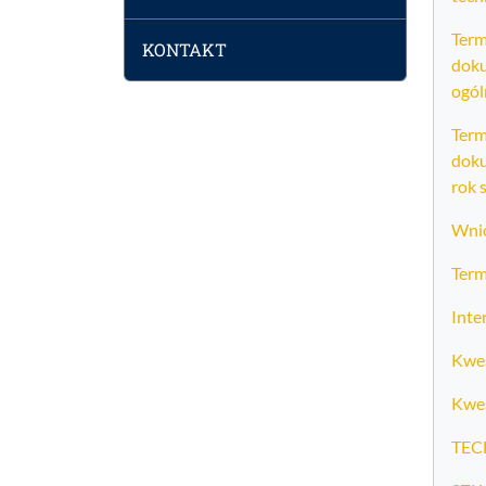
Term
KONTAKT
doku
ogól
Term
doku
rok 
Wnio
Term
Inte
Kwes
Kwes
TEC