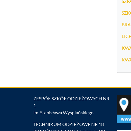
SZKO
SZK
BRA
LIC
KWA
KWA
ZESPÓŁ SZKÓŁ ODZIEŻOWYCH NR
1
im. Stanisława Wyspiańskiego
TECHNIKUM ODZIEŻOWE NR 18