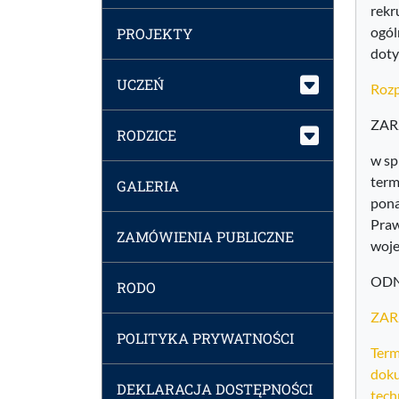
rekr
ogól
PROJEKTY
dot
UCZEŃ
Rozp
ZAR
RODZICE
w sp
term
GALERIA
pona
Praw
ZAMÓWIENIA PUBLICZNE
woje
ODN
RODO
ZAR
POLITYKA PRYWATNOŚCI
Term
doku
DEKLARACJA DOSTĘPNOŚCI
tech