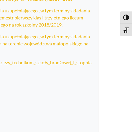
 uzupełniającego , w tym terminy składania
estr pierwszy klas I trzyletniego liceum
Toggl
iego na rok szkolny 2018/2019.
Toggle
 uzupełniającego , w tym terminy składania
ch na terenie województwa małopolskiego na
dzieży_technikum_szkoły_branżowej_I_stopnia