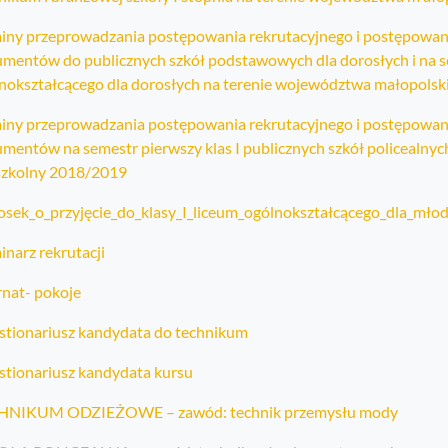
iny przeprowadzania postępowania rekrutacyjnego i postępowania
mentów do publicznych szkół podstawowych dla dorosłych i na sem
nokształcącego dla dorosłych na terenie województwa małopolsk
iny przeprowadzania postępowania rekrutacyjnego i postępowania
mentów na semestr pierwszy klas I publicznych szkół policealny
szkolny 2018/2019
sek_o_przyjęcie_do_klasy_I_liceum_ogólnokształcącego_dla_mło
inarz rekrutacji
rnat- pokoje
tionariusz kandydata do technikum
tionariusz kandydata kursu
HNIKUM ODZIEŻOWE – zawód: technik przemysłu mody