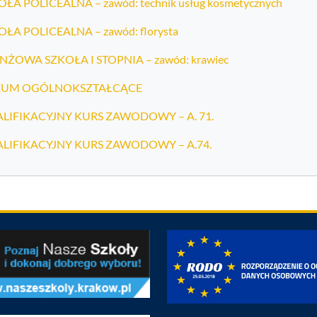
ŁA POLICEALNA – zawód: technik usług kosmetycznych
OŁA POLICEALNA – zawód: florysta
NŻOWA SZKOŁA I STOPNIA – zawód: krawiec
EUM OGÓLNOKSZTAŁCĄCE
LIFIKACYJNY KURS ZAWODOWY – A. 71.
LIFIKACYJNY KURS ZAWODOWY – A.74.