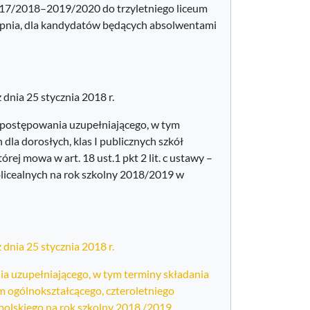
2017/2018–2019/2020 do trzyletniego liceum
topnia, dla kandydatów będących absolwentami
 25 stycznia 2018 r.
 postępowania uzupełniającego, w tym
a dorosłych, klas I publicznych szkół
ej mowa w art. 18 ust.1 pkt 2 lit. c ustawy –
olicealnych na rok szkolny 2018/2019 w
 25 stycznia 2018 r.
a uzupełniającego, w tym terminy składania
m ogólnokształcącego, czteroletniego
polskiego na rok szkolny 2018 /2019