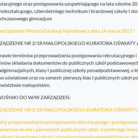
utacyjnego oraz postępowania uzupełniającego na lata szkolne 
nokształcącego, czteroletniego technikum i branżowej szkoły I s
ychczasowego gimnazjum
orządzenie Ministra Edukacji Narodowej z dnia 14 marca 2017 r
ZĄDZENIE NR 2/18 MAŁOPOLSKIEGO KURATORA OŚWIATY z dnia
rawie terminów przeprowadzania postępowania rekrutacyjnego i
inów składania dokumentów do publicznych szkół podstawowych dl
dgimnazjalnych, klasy I publicznej szkoły ponadpodstawowej, o któr
o oświatowe oraz na semestr pierwszy klas I publicznych szkół p
wództwie małopolskim.
OŚNIKI DO W/W ZARZĄDZEŃ:
ZĄDZENIE NR 2/18 MAŁOPOLSKIEGO KURATORA OŚWIATY z dnia
iny przeprowadzania postępowania rekrutacyjnego i postępowani
mentów do kla s pierwszych publicznych szkół: trzyletniego liceu
nikum i branżowej szkoły I stopnia na terenie województwa m ało