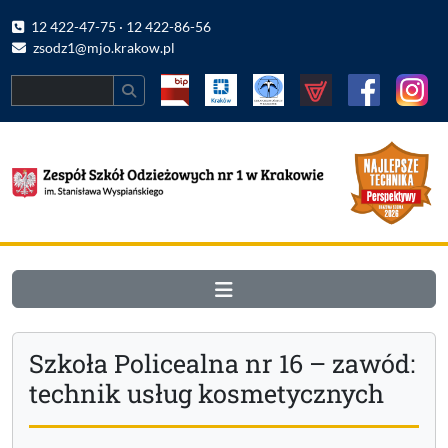
12 422-47-75 · 12 422-86-56
zsodz1@mjo.krakow.pl
Search
Szkoła Policealna nr 16 – zawód:
technik usług kosmetycznych