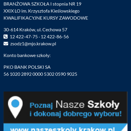
BRANŻOWA SZKOŁA I stopnia NR 19
XXIX LO im. Krzysztofa Kieślowskiego
KWALIFIKACYJNE KURSY ZAWODOWE
30-614 Kraków, ul. Cechowa 57
12 422-47-75 · 12 422-86-56
zsodz1@mjo.krakow.pl
Konto bankowe szkoły:
PKO BANK POLSKI SA
56 1020 2892 0000 5302 0590 9025