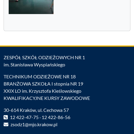
ZESPÓŁ SZKÓŁ ODZIEŻOWYCH NR 1
im. Stanisława Wyspiańskiego
TECHNIKUM ODZIEŻOWE NR 18
BRANŻOWA SZKOŁA I stopnia NR 19
XXIX LO im. Krzysztofa Kieślowskiego
KWALIFIKACYJNE KURSY ZAWODOWE
30-614 Kraków, ul. Cechowa 57
12 422-47-75 · 12 422-86-56
zsodz1@mjo.krakow.pl