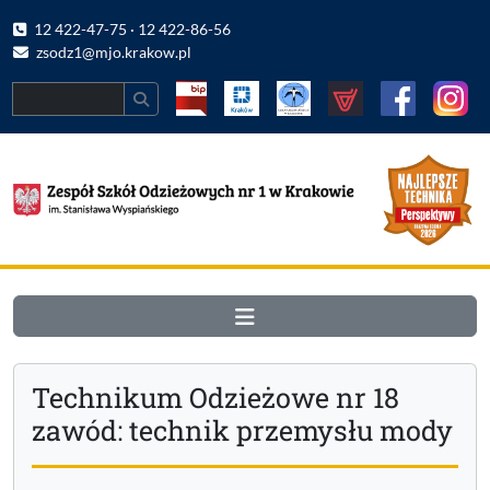
12 422-47-75 · 12 422-86-56
zsodz1@mjo.krakow.pl
Search
Technikum Odzieżowe nr 18
zawód: technik przemysłu mody