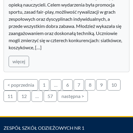
opieką nauczycieli. Celem wydarzenia była promocja
sportu, zasad fair-play, możliwość rywalizacji w grach
zespołowych oraz dyscyplinach indywidualnych, a
przede wszystkim dobra zabawa. Młodzież wykazała się
zaangażowaniem oraz doskonałą techniką. Uczniowie
mogli zmierzyć się w czterech konkurencjach: siatkówce,
koszykówce, […]
więcej
Stronicowanie
< poprzednia
1
…
6
7
8
9
10
wpisów
11
12
…
57
następna >
ZESPÓŁ SZKÓŁ ODZIEŻOWYCH NR 1