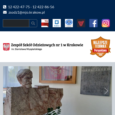
12 422-47-75 · 12 422-86-56
zsodz1@mjo.krakow.pl
Search
Previous
Nast