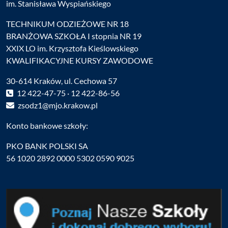
im. Stanisława Wyspiańskiego
TECHNIKUM ODZIEŻOWE NR 18
BRANŻOWA SZKOŁA I stopnia NR 19
XXIX LO im. Krzysztofa Kieślowskiego
KWALIFIKACYJNE KURSY ZAWODOWE
30-614 Kraków, ul. Cechowa 57
12 422-47-75 · 12 422-86-56
zsodz1@mjo.krakow.pl
Konto bankowe szkoły:
PKO BANK POLSKI SA
56 1020 2892 0000 5302 0590 9025