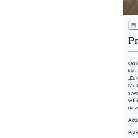
Pr
Od 2
klas
„Eur
Moda
stwo
w ES
najz
Aktu
Prak