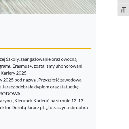
Toggle
zej Szkoły, zaangażowanie oraz owocną
rogramu Erasmus+, zostaliśmy uhonorowani
 Kariery 2025.
ery 2025 pod nazwą „Przyszłość zawodowa
a Jaracz odebrała dyplom oraz statuetkę
NARODOWA.
zynu „Kierunek Kariera” na stronie 12-13
ktor Dorotą Jaracz pt. „Tu zaczyna się dobra