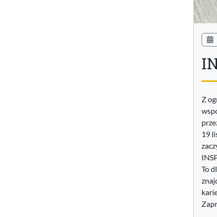
I
Z og
wspó
prze
19 l
zacz
INS
To d
znaj
karie
Zap