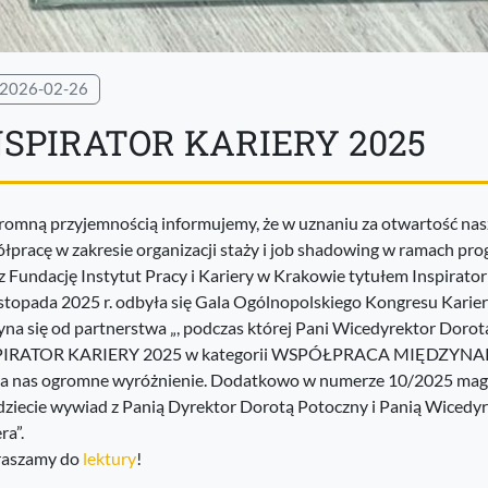
2026-02-26
NSPIRATOR KARIERY 2025
romną przyjemnością informujemy, że w uznaniu za otwartość nas
łpracę w zakresie organizacji staży i job shadowing w ramach p
z Fundację Instytut Pracy i Kariery w Krakowie tytułem Inspirator
istopada 2025 r. odbyła się Gala Ogólnopolskiego Kongresu Kari
yna się od partnerstwa „, podczas której Pani Wicedyrektor Dorot
PIRATOR KARIERY 2025 w kategorii WSPÓŁPRACA MIĘDZY
la nas ogromne wyróżnienie. Dodatkowo w numerze 10/2025 maga
dziecie wywiad z Panią Dyrektor Dorotą Potoczny i Panią Wicedyre
ra”.
raszamy do
lektury
!