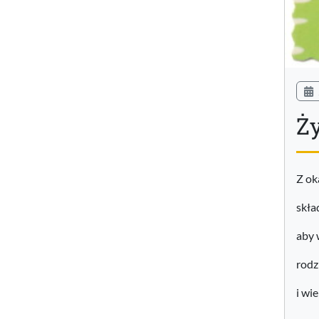
Ż
Z ok
skła
aby 
rodz
i wi