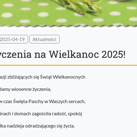
2025-04-19
Aktualności
yczenia na Wielkanoc 2025!
azji zbliżających się Świąt Wielkanocnych
damy wiosenne życzenia,
w czas Święta Paschy w Waszych sercach,
inach i domach zagościła radość, spokój
elka nadzieja odradzającego się życia.