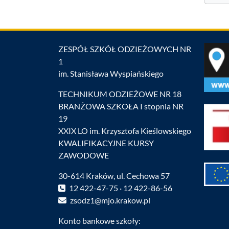
ZESPÓŁ SZKÓŁ ODZIEŻOWYCH NR
1
im. Stanisława Wyspiańskiego
TECHNIKUM ODZIEŻOWE NR 18
BRANŻOWA SZKOŁA I stopnia NR
19
XXIX LO im. Krzysztofa Kieślowskiego
KWALIFIKACYJNE KURSY
ZAWODOWE
30-614 Kraków, ul. Cechowa 57
12 422-47-75 · 12 422-86-56
zsodz1@mjo.krakow.pl
Konto bankowe szkoły: