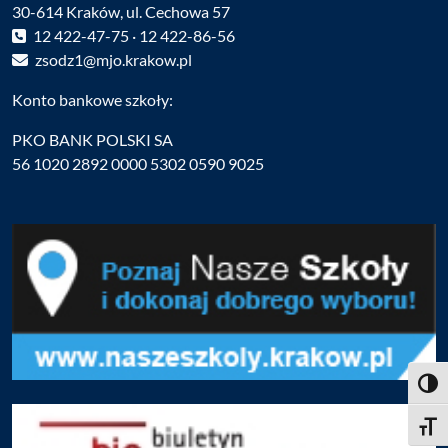
30-614 Kraków, ul. Cechowa 57
12 422-47-75 · 12 422-86-56
zsodz1@mjo.krakow.pl
Konto bankowe szkoły:
PKO BANK POLSKI SA
56 1020 2892 0000 5302 0590 9025
Toggl
Toggle