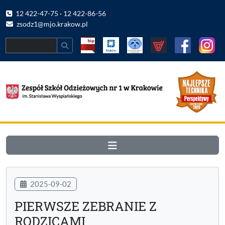
12 422-47-75 · 12 422-86-56
zsodz1@mjo.krakow.pl
Search
2025-09-02
PIERWSZE ZEBRANIE Z
RODZICAMI