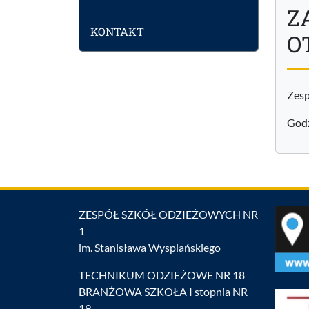
Z
KONTAKT
O
Zesp
Godz
ZESPÓŁ SZKÓŁ ODZIEŻOWYCH NR
1
im. Stanisława Wyspiańskiego
TECHNIKUM ODZIEŻOWE NR 18
BRANŻOWA SZKOŁA I stopnia NR
19