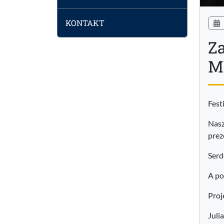
KONTAKT
Z
M
Fest
Nasz
prez
Serd
A po
Proj
Juli