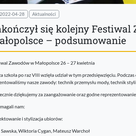
2022-04-28
Aktualności
akończył się kolejny Festiwa
ałopolsce – podsumowanie
iwal Zawodów w Małopolsce 26 – 27 kwietnia
a szkoła po raz VIII wzięła udział w tym przedsięwzięciu. Podcza
entowaliśmy nasze zawody: technik przemysłu mody, technik stylis
ecznie dziękujemy za zaangażowanie oraz godne reprezentowanie
magali nam:
ektowanie i stylizacja ubiorów:
a Sawska, Wiktoria Cygan, Mateusz Warchoł