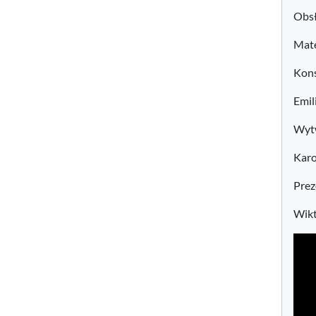
Obsł
Mat
Kons
Emil
Wytw
Karo
Prez
Wikt