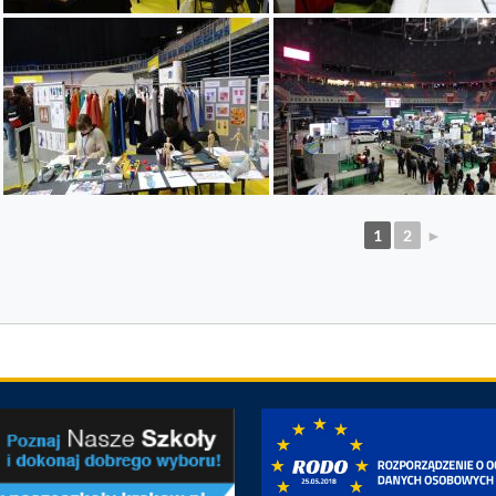
1
2
►