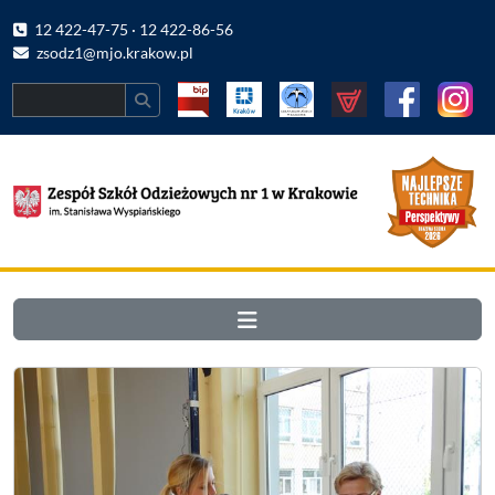
12 422-47-75 · 12 422-86-56
zsodz1@mjo.krakow.pl
Search