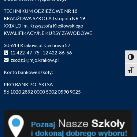
TECHNIKUM ODZIEŻOWE NR 18
BRANŻOWA SZKOŁA I stopnia NR 19
XXIX LO im. Krzysztofa Kieślowskiego
KWALIFIKACYJNE KURSY ZAWODOWE
30-614 Kraków, ul. Cechowa 57
12 422-47-75 · 12 422-86-56
Toggl
zsodz1@mjo.krakow.pl
Toggle
Konto bankowe szkoły:
PKO BANK POLSKI SA
56 1020 2892 0000 5302 0590 9025