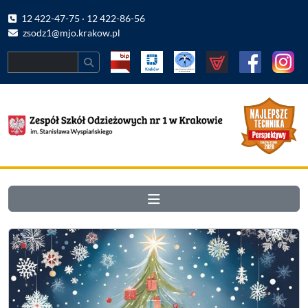
12 422-47-75 · 12 422-86-56
zsodz1@mjo.krakow.pl
Search