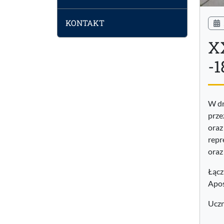
KONTAKT
XX
-1
W dn
prze
oraz
repr
oraz
Łącz
Apos
Uczn