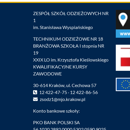
ZESPÓŁ SZKÓŁ ODZIEŻOWYCH NR
1
im. Stanisława Wyspiańskiego
TECHNIKUM ODZIEŻOWE NR 18
BRANŻOWA SZKOŁA I stopnia NR
19
XXIX LO im. Krzysztofa Kieślowskiego
KWALIFIKACYJNE KURSY
ZAWODOWE
30-614 Kraków, ul. Cechowa 57
12 422-47-75 · 12 422-86-56
zsodz1@mjo.krakow.pl
Konto bankowe szkoły:
PKO BANK POLSKI SA
56 1020 2892 0000 5302 0590 9025