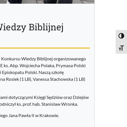
iedzy Biblijnej
Toggl
Toggle
go Konkursu Wiedzy Biblijnej organizowanego
JE ks. Abp. Wojciecha Polaka, Prymasa Polski
 Episkopatu Polski. Naszą szkołę
nna Rosiek (1 LB), Vanessa Stachowska (1 LB)
iami dotyczącymi Księgi Sędziów oraz Dziejów
odniczył ks. prof. hab. Stanisław Wronka.
iego Jana Pawła II w Krakowie.