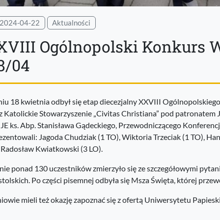
2024-04-22
Aktualności
VIII Ogólnopolski Konkurs W
8/04
iu 18 kwietnia odbył się etap diecezjalny XXVIII Ogólnopolskie
z Katolickie Stowarzyszenie „Civitas Christiana” pod patronatem 
 JE ks. Abp. Stanisława Gądeckiego, Przewodniczącego Konferencji
ezentowali: Jagoda Chudziak (1 TO), Wiktoria Trzeciak (1 TO), Ha
 Radosław Kwiatkowski (3 LO).
nie ponad 130 uczestników zmierzyło się ze szczegółowymi pytan
tolskich. Po części pisemnej odbyła się Msza Święta, której przew
iowie mieli też okazję zapoznać się z ofertą Uniwersytetu Papiesk