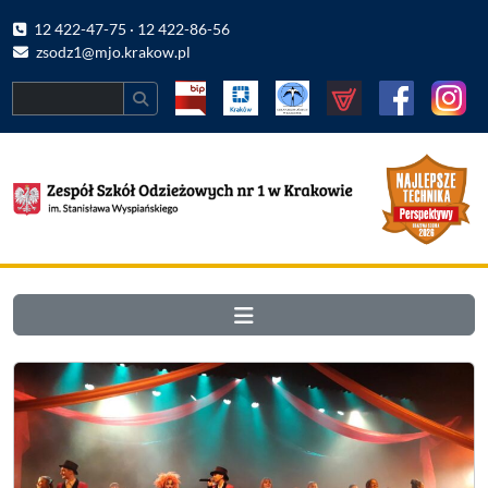
12 422-47-75 · 12 422-86-56
zsodz1@mjo.krakow.pl
Search