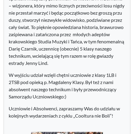
– wizjonera, który mimo licznych przeciwności losu nigdy
nie przestał marzyć i będąc początkowo bez groszą przu
duszy, stworzył niezwykłe widowisko, podziwiane przez
cały świat. To pięknie opowiedziana historia, brawurowo
zaśpiewana i zatańczona przez młodych adeptów
krakowskiego Studia Muzyki i Tańca, w tym fenomenalną
Darię Czarnik, uczennicę (obecnie) 5 klasy naszego
technikum, wcielającą się tym razem w rolę gwiazdy
estrady Jenny Lind.
W wyjściu udział wzięli chętni uczniowie z klasy 1LB i
2TSB pod opieką p. Magdaleny Klasy. Był też z nami
absolwent naszego technikum i były przewodniczący
Samorządu Uczniowskiego:)
Uczniowie i Absolwenci, zapraszamy Was do udziału w
kolejnych wydarzeniach z cyklu „Cooltura nie Boli”!