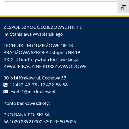
Toggle
ZESPÓŁ SZKÓŁ ODZIEŻOWYCH NR 1
im. Stanisława Wyspiańskiego
TECHNIKUM ODZIEŻOWE NR 18
BRANŻOWA SZKOŁA I stopnia NR 19
XXIX LO im. Krzysztofa Kieślowskiego
KWALIFIKACYJNE KURSY ZAWODOWE
30-614 Kraków, ul. Cechowa 57
12 422-47-75 · 12 422-86-56
zsodz1@mjo.krakow.pl
Konto bankowe szkoły:
PKO BANK POLSKI SA
56 1020 2892 0000 5302 0590 9025