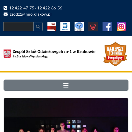
12 422-47-75 · 12 422-86-56
zsodz1@mjo.krakow.pl
Search