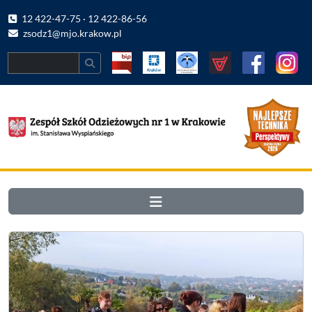
12 422-47-75 · 12 422-86-56
zsodz1@mjo.krakow.pl
Search