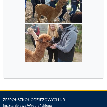
ZESPÓŁ SZKÓŁ ODZIEŻOWYCH NR 1
im. Stanisława Wyspiańskiego