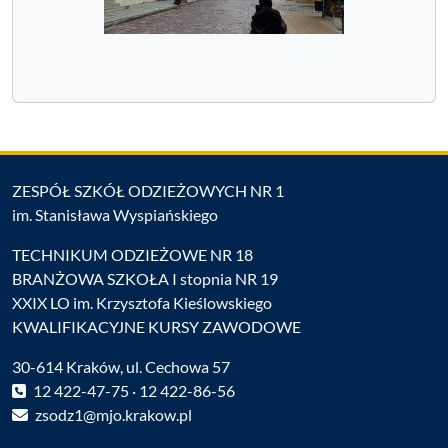
ZESPÓŁ SZKÓŁ ODZIEŻOWYCH NR 1
im. Stanisława Wyspiańskiego
TECHNIKUM ODZIEŻOWE NR 18
BRANŻOWA SZKOŁA I stopnia NR 19
XXIX LO im. Krzysztofa Kieślowskiego
KWALIFIKACYJNE KURSY ZAWODOWE
30-614 Kraków, ul. Cechowa 57
12 422-47-75 · 12 422-86-56
zsodz1@mjo.krakow.pl