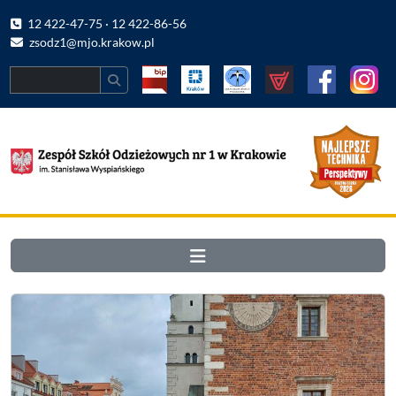
12 422-47-75 · 12 422-86-56
zsodz1@mjo.krakow.pl
Search