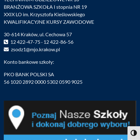
BRANŻOWA SZKOŁA I stopnia NR 19
XXIX LO im. Krzysztofa Kieślowskiego
KWALIFIKACYJNE KURSY ZAWODOWE
30-614 Kraków, ul. Cechowa 57
12 422-47-75 · 12 422-86-56
zsodz1@mjo.krakow.pl
Konto bankowe szkoły:
PKO BANK POLSKI SA
56 1020 2892 0000 5302 0590 9025
Toggl