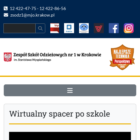
12 422-47-75 · 12 422-86-56
zsodz1@mjo.krakow.pl
Search
Wirtualny spacer po szkole