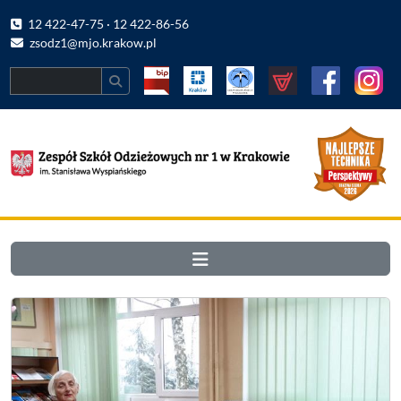
12 422-47-75 · 12 422-86-56
zsodz1@mjo.krakow.pl
Search