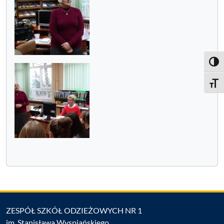
Toggl
Toggle
ZESPÓŁ SZKÓŁ ODZIEŻOWYCH NR 1
im. Stanisława Wyspiańskiego