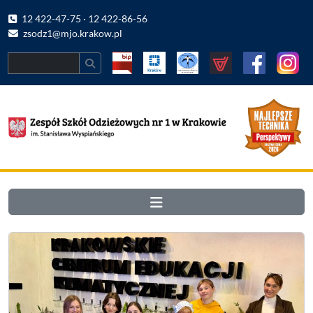
12 422-47-75 · 12 422-86-56
zsodz1@mjo.krakow.pl
Search