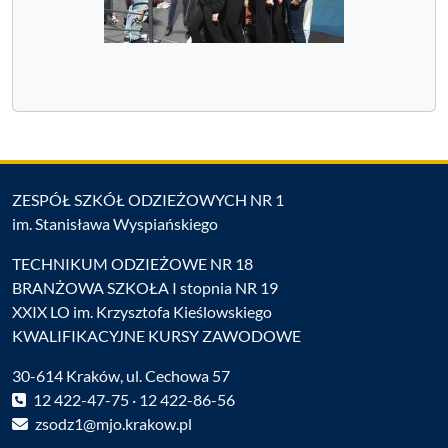
ZESPÓŁ SZKÓŁ ODZIEŻOWYCH NR 1
im. Stanisława Wyspiańskiego
TECHNIKUM ODZIEŻOWE NR 18
BRANŻOWA SZKOŁA I stopnia NR 19
XXIX LO im. Krzysztofa Kieślowskiego
KWALIFIKACYJNE KURSY ZAWODOWE
30-614 Kraków, ul. Cechowa 57
12 422-47-75 · 12 422-86-56
zsodz1@mjo.krakow.pl