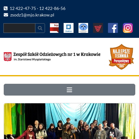
12 422-47-75 · 12 422-86-56
zsodz1@mjo.krakow.pl
Search