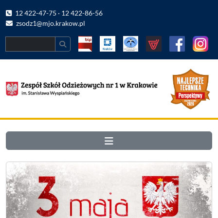
12 422-47-75 · 12 422-86-56
zsodz1@mjo.krakow.pl
Search