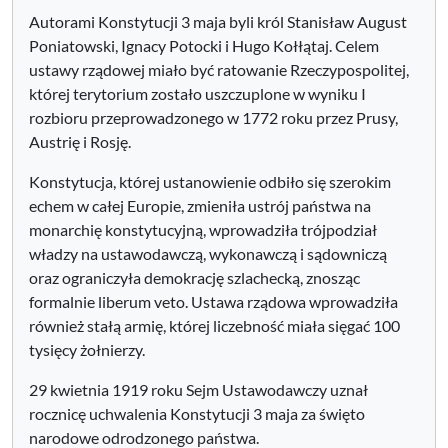
Autorami Konstytucji 3 maja byli król Stanisław August
Poniatowski, Ignacy Potocki i Hugo Kołłątaj. Celem
ustawy rządowej miało być ratowanie Rzeczypospolitej,
której terytorium zostało uszczuplone w wyniku I
rozbioru przeprowadzonego w 1772 roku przez Prusy,
Austrię i Rosję.
Konstytucja, której ustanowienie odbiło się szerokim
echem w całej Europie, zmieniła ustrój państwa na
monarchię konstytucyjną, wprowadziła trójpodział
władzy na ustawodawczą, wykonawczą i sądowniczą
oraz ograniczyła demokrację szlachecką, znosząc
formalnie liberum veto. Ustawa rządowa wprowadziła
również stałą armię, której liczebność miała sięgać 100
tysięcy żołnierzy.
29 kwietnia 1919 roku Sejm Ustawodawczy uznał
rocznicę uchwalenia Konstytucji 3 maja za święto
narodowe odrodzonego państwa.