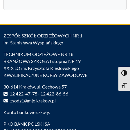
ZESPÓŁ SZKÓŁ ODZIEŻOWYCH NR 1
im. Stanisława Wyspiańskiego
TECHNIKUM ODZIEŻOWE NR 18
BRANŻOWA SZKOŁA I stopnia NR 19
XXIX LO im. Krzysztofa Kieślowskiego
Toggl
KWALIFIKACYJNE KURSY ZAWODOWE
Toggle
30-614 Kraków, ul. Cechowa 57
12 422-47-75 · 12 422-86-56
zsodz1@mjo.krakow.pl
Konto bankowe szkoły:
PKO BANK POLSKI SA