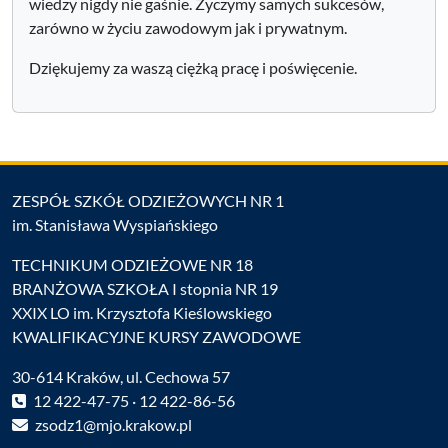
wiedzy nigdy nie gaśnie. Życzymy samych sukcesów,
zarówno w życiu zawodowym jak i prywatnym.
Dziękujemy za waszą ciężką pracę i poświęcenie.
ZESPÓŁ SZKÓŁ ODZIEŻOWYCH NR 1
im. Stanisława Wyspiańskiego
TECHNIKUM ODZIEŻOWE NR 18
BRANŻOWA SZKOŁA I stopnia NR 19
XXIX LO im. Krzysztofa Kieślowskiego
KWALIFIKACYJNE KURSY ZAWODOWE
30-614 Kraków, ul. Cechowa 57
12 422-47-75 · 12 422-86-56
zsodz1@mjo.krakow.pl