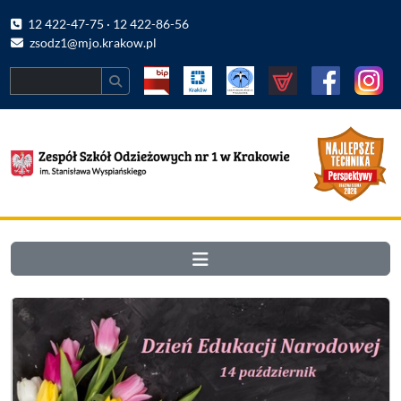
12 422-47-75 · 12 422-86-56
zsodz1@mjo.krakow.pl
Search