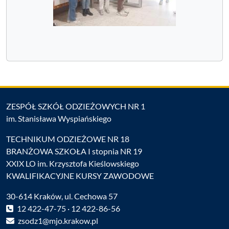
ZESPÓŁ SZKÓŁ ODZIEŻOWYCH NR 1
im. Stanisława Wyspiańskiego
TECHNIKUM ODZIEŻOWE NR 18
BRANŻOWA SZKOŁA I stopnia NR 19
XXIX LO im. Krzysztofa Kieślowskiego
KWALIFIKACYJNE KURSY ZAWODOWE
30-614 Kraków, ul. Cechowa 57
12 422-47-75 · 12 422-86-56
zsodz1@mjo.krakow.pl