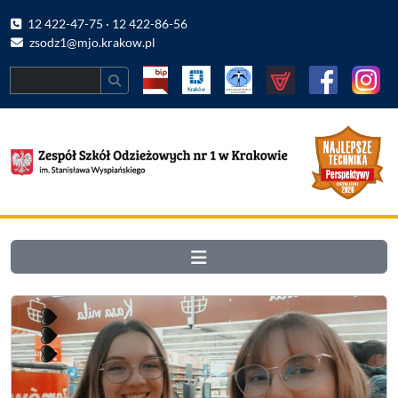
12 422-47-75 · 12 422-86-56
zsodz1@mjo.krakow.pl
Search