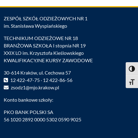
ZESPÓŁ SZKÓŁ ODZIEŻOWYCH NR 1
im. Stanisława Wyspiańskiego
TECHNIKUM ODZIEŻOWE NR 18
BRANŻOWA SZKOŁA I stopnia NR 19
XXIX LO im. Krzysztofa Kieślowskiego
KWALIFIKACYJNE KURSY ZAWODOWE
Toggl
30-614 Kraków, ul. Cechowa 57
12 422-47-75 · 12 422-86-56
Toggle
zsodz1@mjo.krakow.pl
Konto bankowe szkoły:
PKO BANK POLSKI SA
56 1020 2892 0000 5302 0590 9025