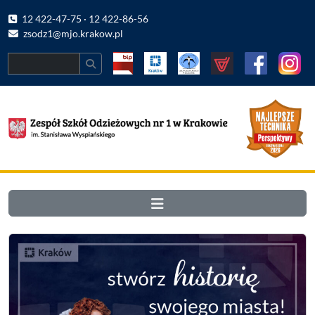
12 422-47-75 · 12 422-86-56
zsodz1@mjo.krakow.pl
Search