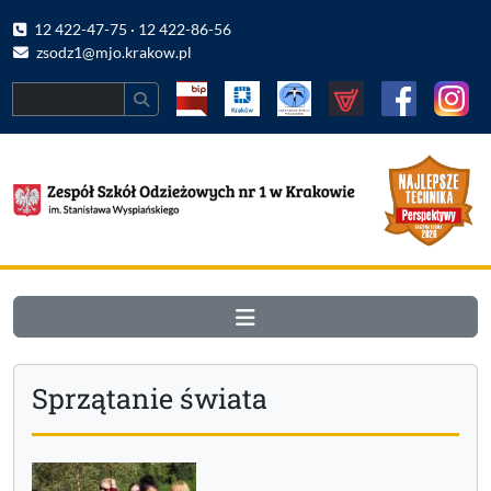
12 422-47-75 · 12 422-86-56
zsodz1@mjo.krakow.pl
Search
Sprzątanie świata