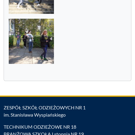
ZESPÓŁ SZKÓŁ ODZIEŻOWYCH NR 1
im. Stanisława Wyspiańskiego
TECHNIKUM ODZIEŻOWE NR 18
BRANŻOWA SZKOŁA I stopnia NR 19