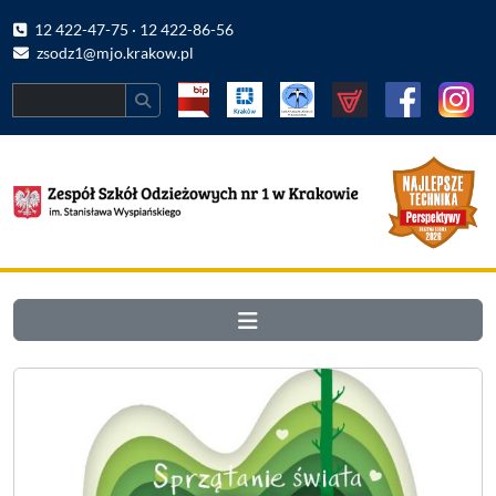
12 422-47-75 · 12 422-86-56
zsodz1@mjo.krakow.pl
Search