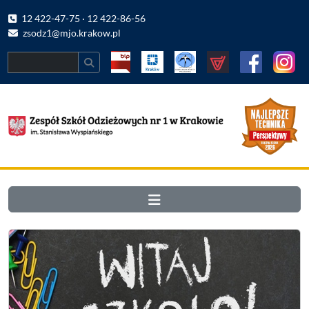
12 422-47-75 · 12 422-86-56
zsodz1@mjo.krakow.pl
Search