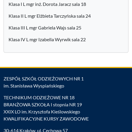
Klasa I L mgr inż. Dorota Jaracz sala 18
Klasa II L mgr Elżbieta Tarczyńska sala 24
Klasa III L mgr Gabriela Wajs sala 25
Klasa IV L mgr Izabella Wyrwik sala 22
ZESPÓŁ SZKÓŁ ODZIEŻOWYCH NR 1
im. Stanisława Wyspiańskiego
TECHNIKUM ODZIEŻOWE NR 18
BRANŻOWA SZKOŁA I stopnia NR 19
XXIX LO im. Krzysztofa Kieślowskiego
KWALIFIKACYJNE KURSY ZAWODOWE
30-614 Kraków, ul. Cechowa 57