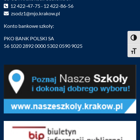
12 422-47-75 · 12 422-86-56
zsodz1@mjo.krakow.pl
Konto bankowe szkoły:
PKO BANK POLSKI SA
Toggl
56 1020 2892 0000 5302 0590 9025
Toggle