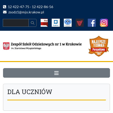
12 422-47-75 · 12 422-86-56
zsodz1@mjo.krakow.pl
Search
DLA UCZNIÓW