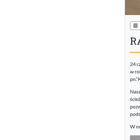
R
24 c
w ro
pn.”
Nasz
ście
pozw
pods
W no