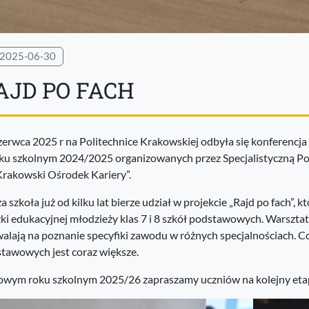
2025-06-30
AJD PO FACH
zerwca 2025 r na Politechnice Krakowskiej odbyła się konferenc
ku szkolnym 2024/2025 organizowanych przez Specjalistyczną P
Krakowski Ośrodek Kariery”.
a szkoła już od kilku lat bierze udział w projekcie „Rajd po fach”, 
żki edukacyjnej młodzieży klas 7 i 8 szkół podstawowych. Warszta
alają na poznanie specyfiki zawodu w różnych specjalnościach. C
tawowych jest coraz większe.
wym roku szkolnym 2025/26 zapraszamy uczniów na kolejny eta