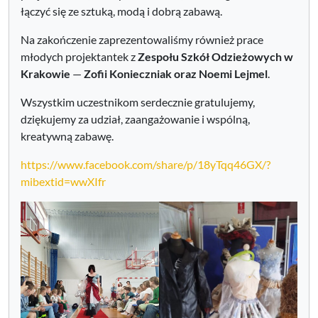
łączyć się ze sztuką, modą i dobrą zabawą.
Na zakończenie zaprezentowaliśmy również prace
młodych projektantek z
Zespołu Szkół Odzieżowych w
Krakowie
—
Zofii Konieczniak oraz Noemi Lejmel
.
Wszystkim uczestnikom serdecznie gratulujemy,
dziękujemy za udział, zaangażowanie i wspólną,
kreatywną zabawę.
https://www.facebook.com/share/p/18yTqq46GX/?
mibextid=wwXIfr