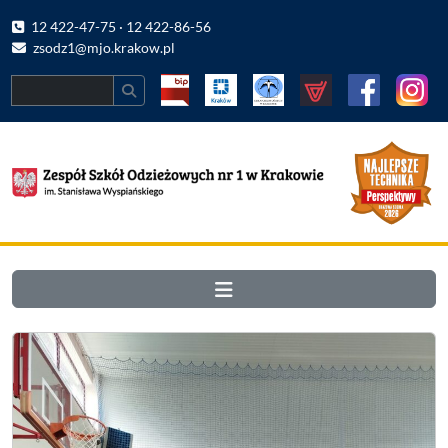
12 422-47-75 · 12 422-86-56
zsodz1@mjo.krakow.pl
Search