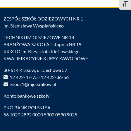
Toggle
ZESPÓŁ SZKÓŁ ODZIEŻOWYCH NR 1
im. Stanisława Wyspiańskiego
TECHNIKUM ODZIEŻOWE NR 18
BRANŻOWA SZKOŁA I stopnia NR 19
XXIX LO im. Krzysztofa Kieślowskiego
KWALIFIKACYJNE KURSY ZAWODOWE
30-614 Kraków, ul. Cechowa 57
12 422-47-75 · 12 422-86-56
zsodz1@mjo.krakow.pl
Konto bankowe szkoły:
PKO BANK POLSKI SA
56 1020 2892 0000 5302 0590 9025