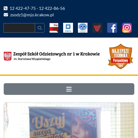
12 422-47-75 · 12 422-86-56
zsodz1@mjo.krakow.pl
Search