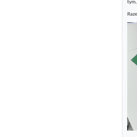
tym,
Raze