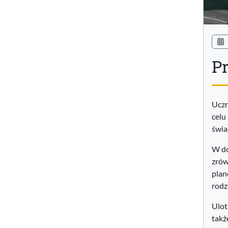
P
Uczn
celu
świa
W do
zrów
plan
rodz
Ulot
takż