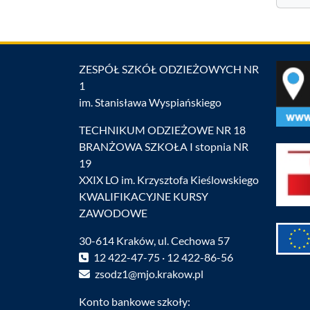
ZESPÓŁ SZKÓŁ ODZIEŻOWYCH NR
1
im. Stanisława Wyspiańskiego
TECHNIKUM ODZIEŻOWE NR 18
BRANŻOWA SZKOŁA I stopnia NR
19
XXIX LO im. Krzysztofa Kieślowskiego
KWALIFIKACYJNE KURSY
ZAWODOWE
30-614 Kraków, ul. Cechowa 57
12 422-47-75 · 12 422-86-56
zsodz1@mjo.krakow.pl
Konto bankowe szkoły: