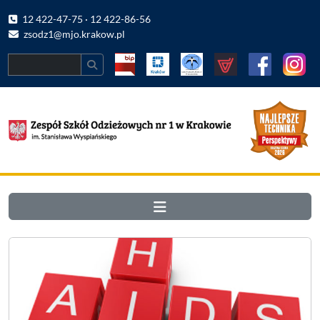
12 422-47-75 · 12 422-86-56
zsodz1@mjo.krakow.pl
Search