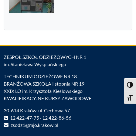
ZESPÓŁ SZKÓŁ ODZIEŻOWYCH NR 1
im. Stanisława Wyspiańskiego
TECHNIKUM ODZIEŻOWE NR 18
BRANŻOWA SZKOŁA I stopnia NR 19
Toggl
XXIX LO im. Krzysztofa Kieślowskiego
KWALIFIKACYJNE KURSY ZAWODOWE
Toggle
30-614 Kraków, ul. Cechowa 57
12 422-47-75 · 12 422-86-56
zsodz1@mjo.krakow.pl