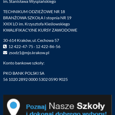
im. Stanisława Wyspiańskiego
TECHNIKUM ODZIEŻOWE NR 18
BRANŻOWA SZKOŁA I stopnia NR 19
XXIX LO im. Krzysztofa Kieślowskiego
KWALIFIKACYJNE KURSY ZAWODOWE
30-614 Kraków, ul. Cechowa 57
12 422-47-75 · 12 422-86-56
zsodz1@mjo.krakow.pl
Konto bankowe szkoły:
PKO BANK POLSKI SA
56 1020 2892 0000 5302 0590 9025