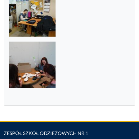
ZESPÓŁ SZKÓŁ ODZIEŻOWYCH NR 1