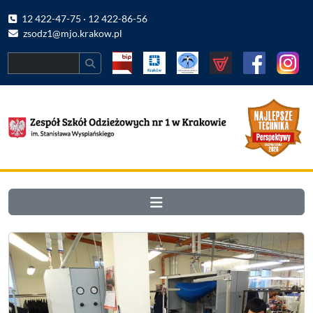
12 422-47-75 · 12 422-86-56
zsodz1@mjo.krakow.pl
Search