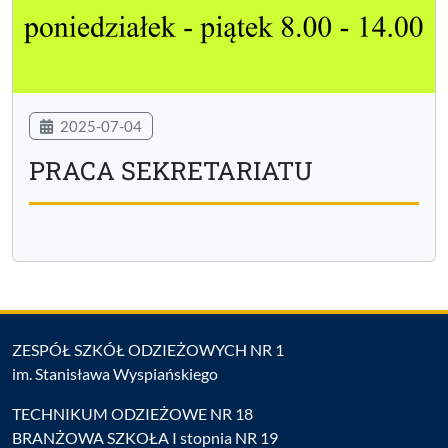
2025-07-04
PRACA SEKRETARIATU
ZESPÓŁ SZKÓŁ ODZIEŻOWYCH NR 1
im. Stanisława Wyspiańskiego
TECHNIKUM ODZIEŻOWE NR 18
BRANŻOWA SZKOŁA I stopnia NR 19