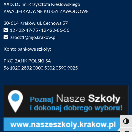
XXIX LO im. Krzysztofa Kieślowskiego
KWALIFIKACYJNE KURSY ZAWODOWE
30-614 Kraków, ul. Cechowa 57
12 422-47-75 · 12 422-86-56
zsodz1@mjo.krakow.pl
Konto bankowe szkoły:
PKO BANK POLSKI SA
56 1020 2892 0000 5302 0590 9025
Toggl