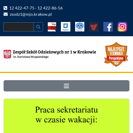
12 422-47-75 · 12 422-86-56
zsodz1@mjo.krakow.pl
Search