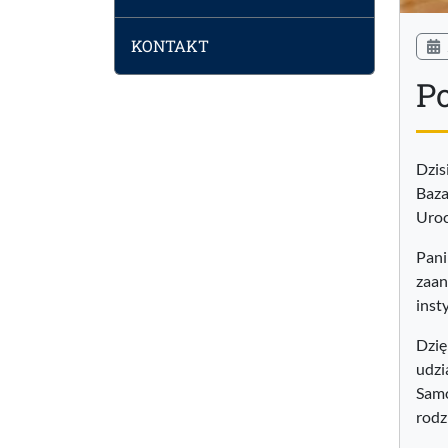
KONTAKT
P
Dzis
Baza
Uroc
Pani
zaan
inst
Dzię
udzi
Samo
rodz