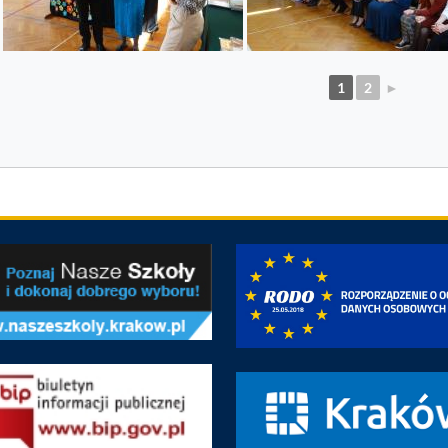
1
2
►