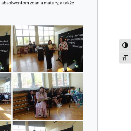
li absolwentom zdania matury, a także
Toggl
Toggle