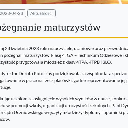
2023-04-28
Aktualności
ożegnanie maturzystów
iaj 28 kwietnia 2023 roku nauczyciele, uczniowie oraz przewodnic
n pożegnali maturzystów, klasę 4TGA – Technikum Odzieżowe i kl
zystość przygotowała młodzież z klasy 4TPA, 4TPB i 3LO.
 dyrektor Dorota Potoczny podziękowała za wspólne lata spędzone
gażowanie w prace na rzecz placówki, godne reprezentowanie jej 
ytucje.
kując uczniom za osiągnięcie wysokich wyników w nauce, konkurs
ału w promocji szkoły, organizacji uroczystości szkolnych, Pani
rządu Uczniowskiego wręczyły młodzieży dyplomy i upominki prz
iców.