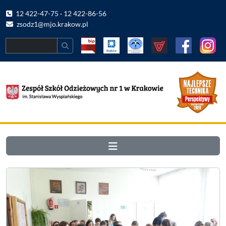
12 422-47-75 · 12 422-86-56
zsodz1@mjo.krakow.pl
Search