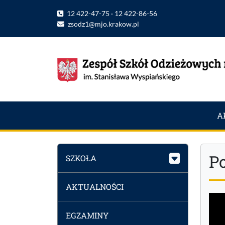
12 422-47-75 · 12 422-86-56
zsodz1@mjo.krakow.pl
A
Po
SZKOŁA
AKTUALNOŚCI
EGZAMINY