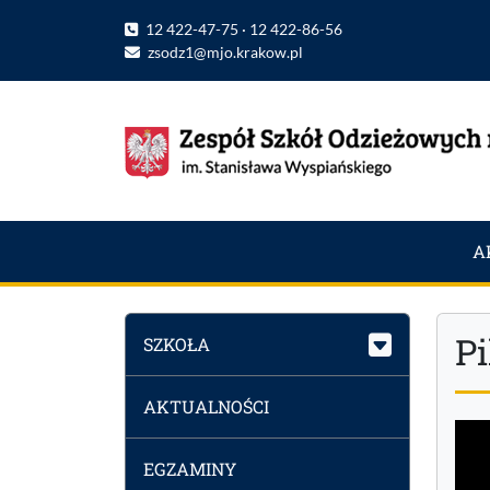
12 422-47-75 · 12 422-86-56
zsodz1@mjo.krakow.pl
A
P
SZKOŁA
AKTUALNOŚCI
EGZAMINY