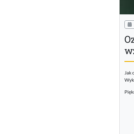
O
w
Jak 
Wyko
Pięk