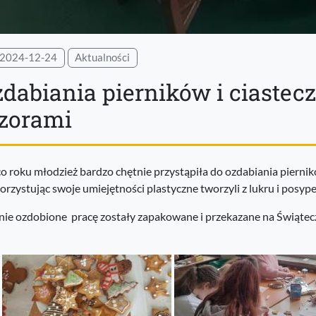
2024-12-24
Aktualności
zdabiania pierników i ciaste
zorami
co roku młodzież bardzo chętnie przystąpiła do ozdabiania pierni
rzystując swoje umiejętności plastyczne tworzyli z lukru i posypek 
nie ozdobione pracę zostały zapakowane i przekazane na Świątec