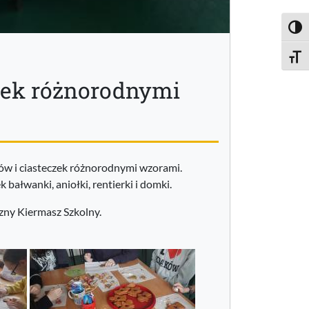
Toggl
Toggle
czek różnorodnymi
ków i ciasteczek różnorodnymi wzorami.
bałwanki, aniołki, rentierki i domki.
zny Kiermasz Szkolny.