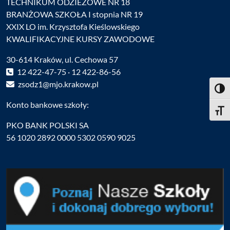
TECHNIKUM ODZIEŻOWE NR 18
BRANŻOWA SZKOŁA I stopnia NR 19
XXIX LO im. Krzysztofa Kieślowskiego
KWALIFIKACYJNE KURSY ZAWODOWE
30-614 Kraków, ul. Cechowa 57
12 422-47-75 · 12 422-86-56
zsodz1@mjo.krakow.pl
Toggl
Konto bankowe szkoły:
Toggle
PKO BANK POLSKI SA
56 1020 2892 0000 5302 0590 9025