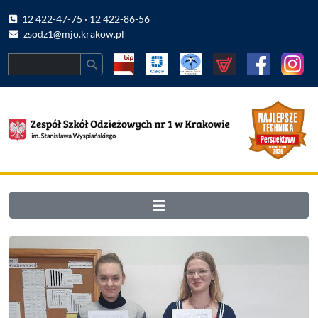
12 422-47-75 · 12 422-86-56
zsodz1@mjo.krakow.pl
Search