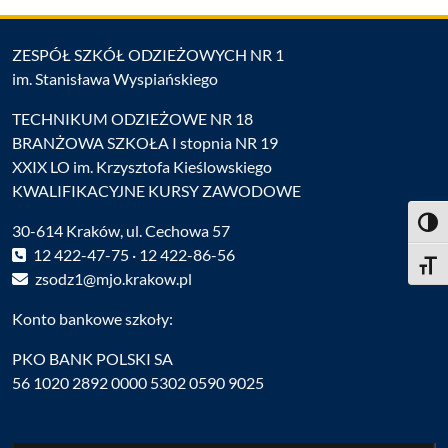
ZESPÓŁ SZKÓŁ ODZIEŻOWYCH NR 1
im. Stanisława Wyspiańskiego
TECHNIKUM ODZIEŻOWE NR 18
BRANŻOWA SZKOŁA I stopnia NR 19
XXIX LO im. Krzysztofa Kieślowskiego
KWALIFIKACYJNE KURSY ZAWODOWE
Toggl
30-614 Kraków, ul. Cechowa 57
12 422-47-75 · 12 422-86-56
Toggle
zsodz1@mjo.krakow.pl
Konto bankowe szkoły:
PKO BANK POLSKI SA
56 1020 2892 0000 5302 0590 9025