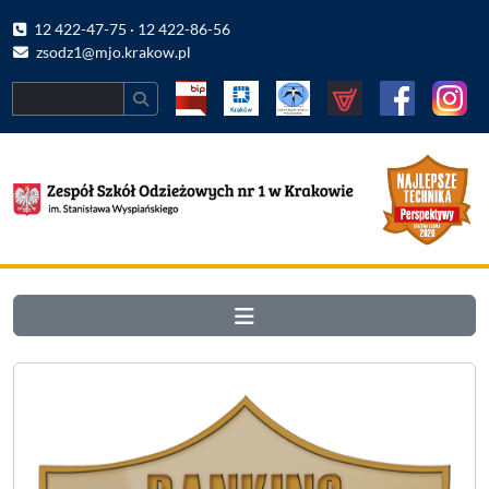
12 422-47-75 · 12 422-86-56
zsodz1@mjo.krakow.pl
Search