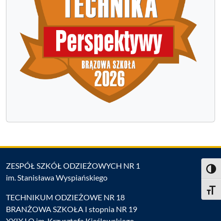
ZESPÓŁ SZKÓŁ ODZIEŻOWYCH NR 1
Toggl
im. Stanisława Wyspiańskiego
Toggle
TECHNIKUM ODZIEŻOWE NR 18
BRANŻOWA SZKOŁA I stopnia NR 19
XXIX LO im. Krzysztofa Kieślowskiego