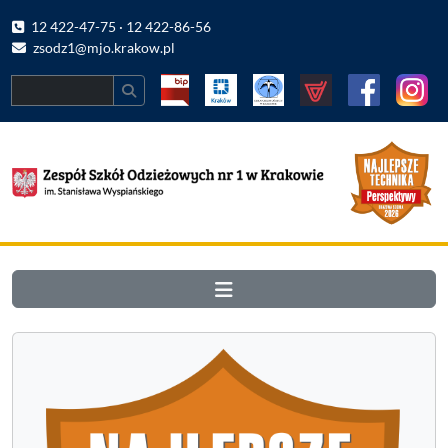
12 422-47-75 · 12 422-86-56
zsodz1@mjo.krakow.pl
Search